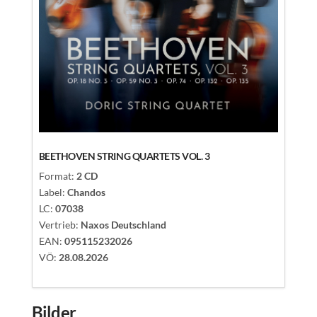
EAN:
09
VÖ:
28.
BEETHOVEN STRING QUARTETS VOL. 3
Format:
2 CD
Label:
Chandos
LC:
07038
Vertrieb:
Naxos Deutschland
EAN:
095115232026
VÖ:
28.08
.2026
Bilder