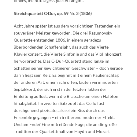
flinkes, leichtfüßiges Quartett angibt.
Streichquartett C-Dur, op. 59 Nr. 3 (1806)
Acht Jahre später ist aus dem vorsichtigen Tastenden ein
souveräner Meister geworden. Die drei Razumovsky-
Quartette entstanden 1806, in einem geradezu
überbordenden Schaffensjahr, das auch das Vierte
Klavierkonzert, die Vierte Sinfonie und das Violinkonzert
hervorbrachte. Das C-Dur-Quartett stand lange im
Schatten seiner gewichtigeren Geschwister – doch gerade
darin liegt sein Reiz. Es beginnt mit einem Paukenschlag
der anderen Art: einem schroffen, lauten verminderten
Septakkord, der sich erst in der letzten Takten der
Einleitung auflöst, wenn die Bratsche um einen Halbton
hinabgleitet. Im zweiten Satz zupft das Cello fast
durchgehend pizzicato, als sei ein Riss durch das
Ensemble gegangen – ein irritierend moderner Effekt.
Und am Ende? Eine mitreißende Fuge, die an die große
Tradition der Quartettfinali von Haydn und Mozart