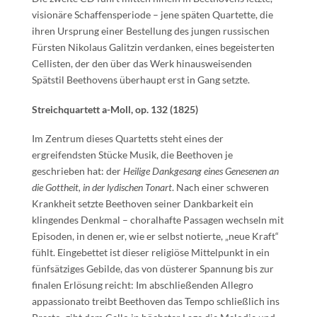
visionäre Schaffensperiode – jene späten Quartette, die
ihren Ursprung einer Bestellung des jungen russischen
Fürsten Nikolaus Galitzin verdanken, eines begeisterten
Cellisten, der den über das Werk hinausweisenden
Spätstil Beethovens überhaupt erst in Gang setzte.
Streichquartett a-Moll, op. 132 (1825)
Im Zentrum dieses Quartetts steht eines der
ergreifendsten Stücke Musik, die Beethoven je
geschrieben hat: der
Heilige Dankgesang eines Genesenen an
die Gottheit, in der lydischen Tonart
. Nach einer schweren
Krankheit setzte Beethoven seiner Dankbarkeit ein
klingendes Denkmal – choralhafte Passagen wechseln mit
Episoden, in denen er, wie er selbst notierte, „neue Kraft“
fühlt. Eingebettet ist dieser religiöse Mittelpunkt in ein
fünfsätziges Gebilde, das von düsterer Spannung bis zur
finalen Erlösung reicht: Im abschließenden Allegro
appassionato treibt Beethoven das Tempo schließlich ins