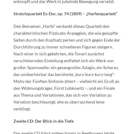
anknüpft und das Werk in jubelnde Bewegung versetzt.
Streichquartett Es-Dur, op. 74 (1809) – „Harfenquartett“
Den Beinamen „Harfe“ verdankt dieses Quartett den
charakteristischen Pizzicato-Arpeggien, die wie gezupfte
Saiten durch den Kopfsatz perlen und sich gegen Ende der
Durchführung zu immer schnelleren Figuren steigern.
Nach einer in sich gekehrten, die Tonart zunächst
verschleiernden Einleitung entfaltet sich ein Werk von
großer Spannweite: ein gesangvolles Adagio, ein Scherzo,
das unüberhörbar das berühmte „kurz-kurz-kurz-lang“-
Motiv der Fünften Sinfonie zitiert – vielleicht ein Gruß an
den Widmungsträger, Fürst Lobkowitz –, und ein Finale
aus Thema und Variationen, das sich von Variation zu
Variation beschleunigt, ehe es überraschend leise
verklingt.
Zweite CD: Der Blick in die Tiefe
Die zweite CD führt mitten hinein in Beethovens letzte,