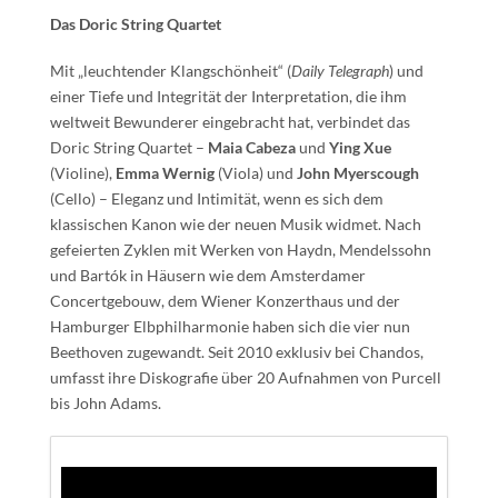
Das Doric String Quartet
Mit „leuchtender Klangschönheit“ (
Daily Telegraph
) und
einer Tiefe und Integrität der Interpretation, die ihm
weltweit Bewunderer eingebracht hat, verbindet das
Doric String Quartet –
Maia Cabeza
und
Ying Xue
(Violine),
Emma Wernig
(Viola) und
John Myerscough
(Cello) – Eleganz und Intimität, wenn es sich dem
klassischen Kanon wie der neuen Musik widmet. Nach
gefeierten Zyklen mit Werken von Haydn, Mendelssohn
und Bartók in Häusern wie dem Amsterdamer
Concertgebouw, dem Wiener Konzerthaus und der
Hamburger Elbphilharmonie haben sich die vier nun
Beethoven zugewandt. Seit 2010 exklusiv bei Chandos,
umfasst ihre Diskografie über 20 Aufnahmen von Purcell
bis John Adams.