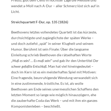
Presto, gibt dem Cello in höchster Lage die Melodie und
wendet a-Moll nach A-Dur – aller Schmerz löst sich auf in
Licht.
Streichquartett F-Dur, op. 135 (1826)
Beethovens letztes vollendetes Quartett ist das kürzeste,
durchsichtigste und zugänglichste der späten Werke –
und doch zutiefst „spät“ in seiner Klugheit und seinem
Humor. Berühmt ist sein Finale: Über die langsame
Einleitung schrieb Beethoven die rätselhaften Worte
„Muß es sein? … Es muß sein!“
und gab ihr den Untertitel
Der
schwer gefaßte Entschluß
. Man hat viel hineingedeutet –
doch im Kern ist es ein meisterhaftes Spiel mit Motiven:
Eine fragende, beunruhigende Wendung verwandelt sich
in eine zustimmende, tröstliche. Es ist, als wolle
Beethoven am Ende seines unermesslichen Schaffens den
letzten Moment so lange wie möglich hinauszögern, ehe
die zauberhafte Coda das Werk – und mit ihm ein ganzes
Komponistenleben – beschließt.