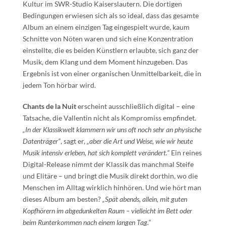
Kultur im SWR-Studio Kaiserslautern. Die dortigen
Bedingungen erwiesen sich als so ideal, dass das gesamte
Album an einem einzigen Tag eingespielt wurde, kaum
Schnitte von Nöten waren und sich eine Konzentration
einstellte, die es beiden Künstlern erlaubte, sich ganz der
Musik, dem Klang und dem Moment hinzugeben. Das
Ergebnis ist von einer organischen Unmittelbarkeit, die in
jedem Ton hörbar wird.
Chants de la Nuit
erscheint ausschließlich digital – eine
Tatsache, die Vallentin nicht als Kompromiss empfindet.
„In der Klassikwelt klammern wir uns oft noch sehr an physische
Datenträger“
, sagt er,
„aber die Art und Weise, wie wir heute
Musik intensiv erleben, hat sich komplett verändert.“
Ein reines
Digital-Release nimmt der Klassik das manchmal Steife
und Elitäre – und bringt die Musik direkt dorthin, wo die
Menschen im Alltag wirklich hinhören. Und wie hört man
dieses Album am besten?
„Spät abends, allein, mit guten
Kopfhörern im abgedunkelten Raum – vielleicht im Bett oder
beim Runterkommen nach einem langen Tag.“