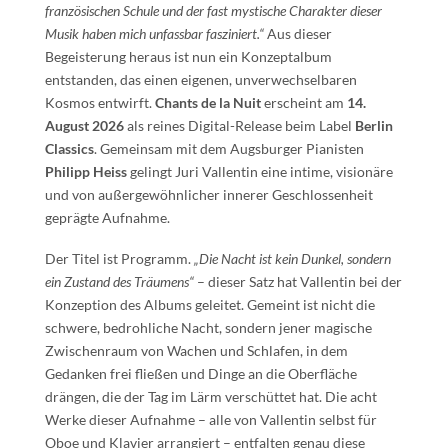
französischen Schule und der fast mystische Charakter dieser
Musik haben mich unfassbar fasziniert.“
Aus dieser
Begeisterung heraus ist nun ein Konzeptalbum
entstanden, das einen eigenen, unverwechselbaren
Kosmos entwirft.
Chants de la Nuit
erscheint am
14.
August 2026
als reines Digital-Release beim Label
Berlin
Classics
. Gemeinsam mit dem Augsburger Pianisten
Philipp Heiss
gelingt Juri Vallentin eine intime, visionäre
und von außergewöhnlicher innerer Geschlossenheit
geprägte Aufnahme.
Der Titel ist Programm.
„Die Nacht ist kein Dunkel, sondern
ein Zustand des Träumens“
– dieser Satz hat Vallentin bei der
Konzeption des Albums geleitet. Gemeint ist nicht die
schwere, bedrohliche Nacht, sondern jener magische
Zwischenraum von Wachen und Schlafen, in dem
Gedanken frei fließen und Dinge an die Oberfläche
drängen, die der Tag im Lärm verschüttet hat. Die acht
Werke dieser Aufnahme – alle von Vallentin selbst für
Oboe und Klavier arrangiert – entfalten genau diese