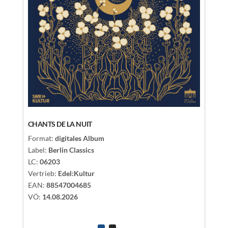
RUSH
ENSEMB
CHANTS DE LA NUIT
Format:
Format:
digitales Album
Label:
Be
Label:
Berlin Classics
LC:
062
LC:
06203
Vertrieb
Vertrieb:
Edel:Kultur
EAN:
88
EAN:
88547004685
VÖ:
28.
VÖ:
14.08.2026