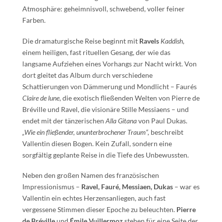
Atmosphäre: geheimnisvoll, schwebend, voller feiner
Farben.
Die dramaturgische Reise beginnt mit
Ravels
Kaddish
,
einem heiligen, fast rituellen Gesang, der wie das
langsame Aufziehen eines Vorhangs zur Nacht wirkt. Von
dort gleitet das Album durch verschiedene
Schattierungen von Dämmerung und Mondlicht – Faurés
Claire de lune
, die exotisch fließenden Welten von Pierre de
Bréville und Ravel, die visionäre Stille Messiaens – und
endet mit der tänzerischen
Alla Gitana
von Paul Dukas.
„Wie ein fließender, ununterbrochener Traum“,
beschreibt
Vallentin diesen Bogen. Kein Zufall, sondern eine
sorgfältig geplante Reise in die Tiefe des Unbewussten.
Neben den großen Namen des französischen
Impressionismus –
Ravel, Fauré, Messiaen, Dukas
– war es
Vallentin ein echtes Herzensanliegen, auch fast
vergessene Stimmen dieser Epoche zu beleuchten.
Pierre
de Bréville
und
Émile Vuillermoz
stehen für eine Seite der