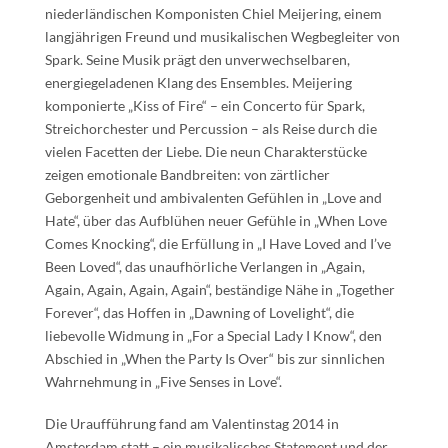
niederländischen Komponisten Chiel Meijering, einem
langjährigen Freund und musikalischen Wegbegleiter von
Spark. Seine Musik prägt den unverwechselbaren,
energiegeladenen Klang des Ensembles. Meijering
komponierte „Kiss of Fire“ – ein Concerto für Spark,
Streichorchester und Percussion – als Reise durch die
vielen Facetten der Liebe. Die neun Charakterstücke
zeigen emotionale Bandbreiten: von zärtlicher
Geborgenheit und ambivalenten Gefühlen in „Love and
Hate“, über das Aufblühen neuer Gefühle in „When Love
Comes Knocking“, die Erfüllung in „I Have Loved and I’ve
Been Loved“, das unaufhörliche Verlangen in „Again,
Again, Again, Again, Again“, beständige Nähe in „Together
Forever“, das Hoffen in „Dawning of Lovelight“, die
liebevolle Widmung in „For a Special Lady I Know“, den
Abschied in „When the Party Is Over“ bis zur sinnlichen
Wahrnehmung in „Five Senses in Love“.
Die Uraufführung fand am Valentinstag 2014 in
Amsterdam statt – ein musikalisches Statement und der