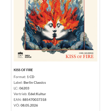
LC:
062
Vertrieb
EAN:
88
VÖ:
08.
KISS OF FIRE
Format:
1
CD
Label:
Berlin Classics
LC:
06203
Vertrieb:
Edel:Kultur
EAN:
885470037318
VÖ:
08.05.2026