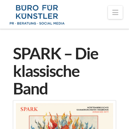
Nav
SPARK – Die
klassische
Band
KISS OF 
Format:
Label:
Be