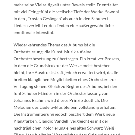
mehr seine Vielseitigkeit unter Beweis stellt. Er entfaltet
mit viel Feingefühl die seelische Tiefe der Werke. Sowohl
in den „Ernsten Gesängen“ als auch in den Schubert-
Liedern verleiht er den Texten eine außergewöhnliche
emotionale Intensität.
Wiederkehrendes Thema des Albums ist die
Orchestrierung: die Kunst, Musik auf eine
Orchesterbesetzung zu übertragen. Ein kreativer Prozess,
in dem die Grundstruktur der Werke meist bestehen
bleibt, ihre Ausdruckskraft jedoch erweitert wird, da die
breiten klanglichen Möglichkeiten eines Orchesters zur
Verfügung stehen. Gleich zu Beginn des Albums, bei den
fünf Schubert-Liedern in der Orchesterfassung von
Johannes Brahms wird dieses Prinzip deutlich. Die
Melodien des Liederzyklus bleiben vollständig erhalten.
Die Instrumentierung jedoch beschert dem Werk neue
Klangfarben. Claudio Vandelli vergleicht es mit der
nachträglichen Kolorierung eines alten Schwarz-Weiß-
Films. Man bleibt im Wesentlichen dem Original treu und