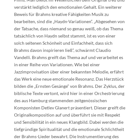
verstärkt lediglich den emotionalen Gehalt. Ein weiterer
Beweis für Brahms kreative Fähigkeiten Musik zu
bearbeiten, sind die „Haydn-Variationen“. „Abgesehen von
der Tatsache, dass niemand so genau weiß, ob das Thema
tatsächlich von Haydn selbst stammt, ist es von einer
solch seltenen Schönheit und Einfachheit, dass sich
Brahms davon inspirieren ließ“, schwärmt Claudio
Vandelli. Brahms greift das Thema auf und verarbeitet es
in einer Reihe von Variationen. Wie bei einer
Jazzimprovisation über einer bekannten Melodie, erfährt
das Werk eine neue emotionale Resonanz. Das Herzstück
bilden die „Ernsten Gesänge“ von Brahms. Der Zyklus, der
biblische Texte vertont, wird hier in einer Orchestrierung
des aus Hamburg stammenden zeitgenössischen
Komponisten Detlev Glanert präsentiert. Dieser greift die
Originalkomposition auf und überführt sie mit Respekt
und Sensibilität in ein neues Klangbild. Dabei werden die
tiefgründige Spiritualität und die emotionale Schlichtheit
der Brahms-Lieder bewahrt. Die Instrumentierung des