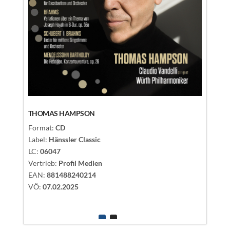
EAN:
60
VÖ:
15.
THOMAS HAMPSON
Format:
CD
Label:
Hänssler Classic
LC:
06047
Vertrieb:
Profil Medien
EAN:
881488240214
VÖ:
07.02.2025